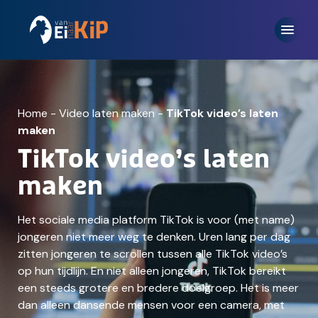
Home
-
Video laten maken
-
TikTok video’s laten
maken
TikTok video’s laten
maken
Het sociale media platform TikTok is voor (met name)
jongeren niet meer weg te denken. Uren lang per dag
zitten jongeren te scrollen tussen alle TikTok video’s
op hun tijdlijn. En niet alleen jongeren, TikTok bereikt
een steeds grotere en bredere doelgroep. Het is meer
dan alleen dansende mensen voor een camera, met