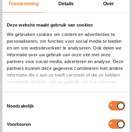
Toestemming
Details
Over
Deze website maakt gebruik van cookies
TikTok filmpje opnemen in
We gebruiken cookies om content en advertenties te
een studio
personaliseren, om functies voor social media te bieden
en om ons websiteverkeer te analyseren. Ook delen we
Wij hebben een multifunctionele opname studio voor
informatie over uw gebruik van onze site met onze
het maken van TikTok video’s. De studio is geschikt
partners voor social media, adverteren en analyse. Deze
voor het maken van staande (9:16) videocontent. Het
partners kunnen deze gegevens combineren met andere
is ook mogelijk om
live te streamen op TikTok vanuit
informatie die u aan ze heeft verstrekt of die ze hebben
onze studio
. De mogelijkheid in onze TikTok studio zijn
verzameld op basis van uw gebruik van hun services.
eindeloos, en we denken altijd mee in oplossingen voor
de perfecte doeltreffende video. De studio is volledig
Toestemmingsselectie
aan te passen aan jouw huisstijl en merk identiteit
Noodzakelijk
door middel van decoratie en gekleurde lampen.
Voorkeuren
Offerte aanvragen