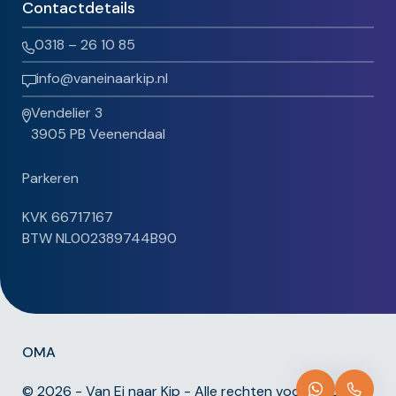
Contactdetails
0318 – 26 10 85
info@vaneinaarkip.nl
Vendelier 3
3905 PB Veenendaal
Parkeren
KVK 66717167
BTW NL002389744B90
OMA
© 2026 - Van Ei naar Kip - Alle rechten voorbehouden