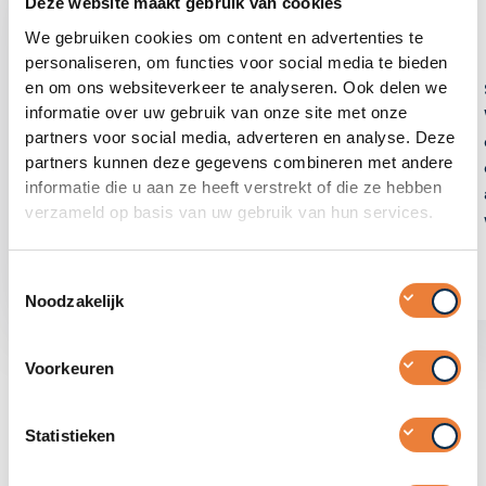
Deze website maakt gebruik van cookies
We gebruiken cookies om content en advertenties te
personaliseren, om functies voor social media te bieden
en om ons websiteverkeer te analyseren. Ook delen we
Kennismaking
informatie over uw gebruik van onze site met onze
Een persoonlijke klik is voor ons erg
partners voor social media, adverteren en analyse. Deze
belangrijk. Daarom maken we graag altijd
partners kunnen deze gegevens combineren met andere
eerst fysiek kennis met elkaar. En horen
informatie die u aan ze heeft verstrekt of die ze hebben
we graag wat het DNA is van jullie
verzameld op basis van uw gebruik van hun services.
organisatie of bedrijf.
Toestemmingsselectie
Noodzakelijk
Voorkeuren
Statistieken