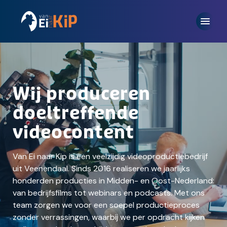
Wij produceren
doeltreffende
videocontent
Van Ei naar Kip is een veelzijdig videoproductiebedrijf
uit Veenendaal. Sinds 2016 realiseren we jaarlijks
honderden producties in Midden- en Oost-Nederland:
van bedrijfsfilms tot webinars en podcasts. Met ons
team zorgen we voor een soepel productieproces
zonder verrassingen, waarbij we per opdracht kijken