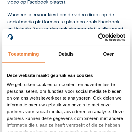
video op Facebook plaatst
.
Wanneer je ervoor kiest om de video direct op de
social media platformen te plaatsen zoals Facebook
en LinkedIn. Zorg er dan ook hiervoor dat je alles goed
invult net als bij een YouTube video. Zoals de titel,
omschrijving, tags en een thumbnail.
Bekijk hier het 10
stappenplan voor het uploaden van een YouTube
Toestemming
Details
Over
video
.
4 tips voor het vindbaar
Deze website maakt gebruik van cookies
maken van je video
We gebruiken cookies om content en advertenties te
personaliseren, om functies voor social media te bieden
Begin gewoon met video
en om ons websiteverkeer te analyseren. Ook delen we
informatie over uw gebruik van onze site met onze
Doe het zelf of besteed het uit aan een
partners voor social media, adverteren en analyse. Deze
videoproductie bedrijf zoals bijvoorbeeld Van Ei naar
partners kunnen deze gegevens combineren met andere
Kip.
informatie die u aan ze heeft verstrekt of die ze hebben
verzameld op basis van uw gebruik van hun services.