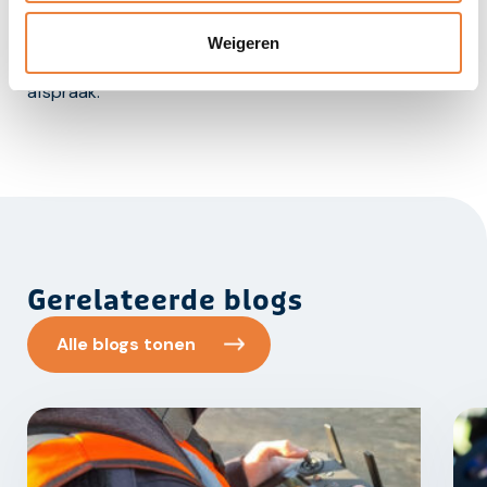
Wil je gewoon eens weten wat video voor jouw bedrijf
eventueel kan betekenen? Bel ons via
0318 – 26 10 85
Weigeren
of stuur een mail naar
info@vaneinaarkip.nl
voor een
afspraak.
Gerelateerde blogs
Alle blogs tonen