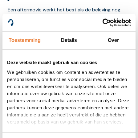
Een aftermovie werkt het best als de beleving nog
vers is. Daarom schakelen we snel en efficiënt. Vooraf
maken we samen een plan: een script, muziekselectie,
graphics en planning. Op de dag zelf werken we
volgens een duidelijk draaiboek, zodat we gericht de
Toestemming
Details
Over
juiste sfeer vangen. Na afloop gaan onze editors
direct aan de slag.
Deze website maakt gebruik van cookies
Wil je binnen enkele dagen kunnen publiceren? Dat is
We gebruiken cookies om content en advertenties te
bij Van Ei naar Kip geen probleem. We leveren de
personaliseren, om functies voor social media te bieden
aftermovie in verschillende versies: één hoofdfilm en
en om ons websiteverkeer te analyseren. Ook delen we
korte versies voor LinkedIn, Instagram of andere
informatie over uw gebruik van onze site met onze
kanalen.
partners voor social media, adverteren en analyse. Deze
partners kunnen deze gegevens combineren met andere
Wat kost een aftermovie?
informatie die u aan ze heeft verstrekt of die ze hebben
verzameld op basis van uw gebruik van hun services.
Elke aftermovie is maatwerk en de prijs hangt af van
de duur, het type event, het aantal camera’s en de