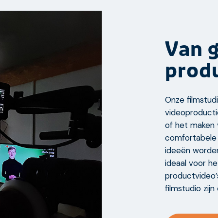
Van g
prod
Onze filmstudi
videoproducti
of het maken 
comfortabele 
ideeën worden
ideaal voor h
productvideo’
filmstudio zijn