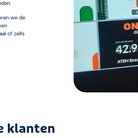
eden.
eren we de
een
al of zelfs
e klanten