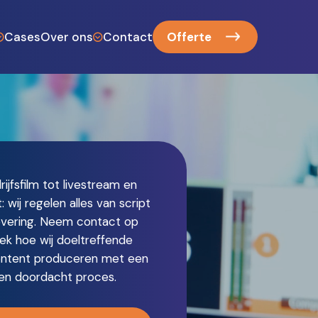
Cases
Over ons
Contact
Offerte
en productie
Het team
 recreatie
Werkwijze
rchitecten
Cocreatie
en
Onze referenties
ment en theater
Veelgestelde vragen
ijfsfilm tot livestream en
n sprekers
Blog
 wij regelen alles van script
e sector
evering. Neem contact op
ek hoe wij doeltreffende
ontent produceren met een
l en doordacht proces.