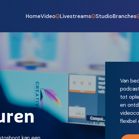
Home
Video
Livestreams
Studio
Branches
Bedrijfsfilm
Webinars
Industrie 
Vacature en wervingsvideo
Zakelijke livestreams
Horeca en
Testimonialvideo
Livestream bruiloft
Bouw en a
Productvideo
Videopodcast laten maken
Gemeent
Drone video
Online open dag
Entertain
Van bedr
Animatiefilm
Coaches e
podcast:
Agrarisch
tot opl
en ontd
uren
videoc
flexibe
fotoshoot kan een