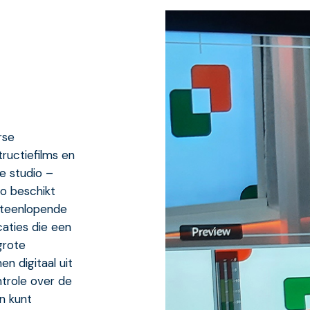
rse
tructiefilms en
le studio –
io beschikt
uiteenlopende
aties die een
grote
n digitaal uit
ntrole over de
n kunt