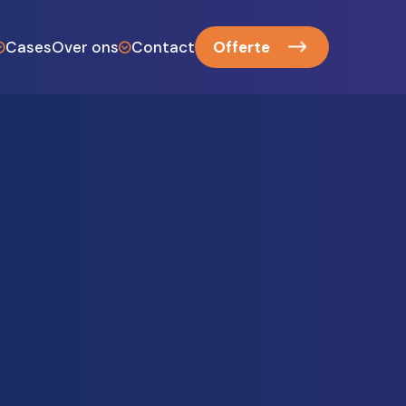
Cases
Over ons
Contact
Offerte
en productie
Het team
 recreatie
Werkwijze
rchitecten
Cocreatie
en
Onze referenties
ment en theater
Veelgestelde vragen
n sprekers
Blog
e sector