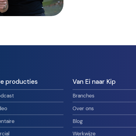
e producties
Van Ei naar Kip
odcast
Branches
deo
Over ons
ntaire
Blog
cial
Werkwijze