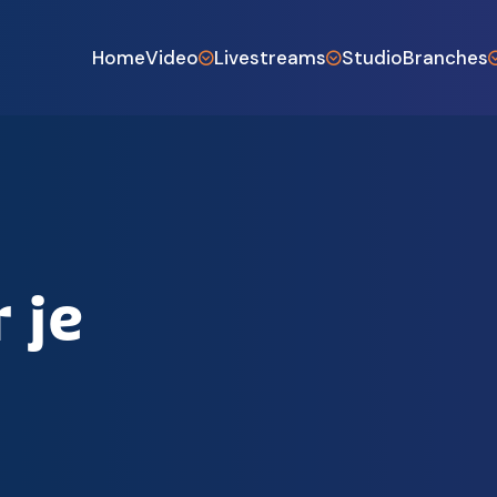
Home
Video
Livestreams
Studio
Branches
Bedrijfsfilm
Webinars
Industrie 
Vacature en wervingsvideo
Zakelijke livestreams
Horeca en
Testimonialvideo
Livestream bruiloft
Bouw en a
Productvideo
Videopodcast laten maken
Gemeent
Drone video
Online open dag
Entertain
 je
Animatiefilm
Coaches e
Agrarisch