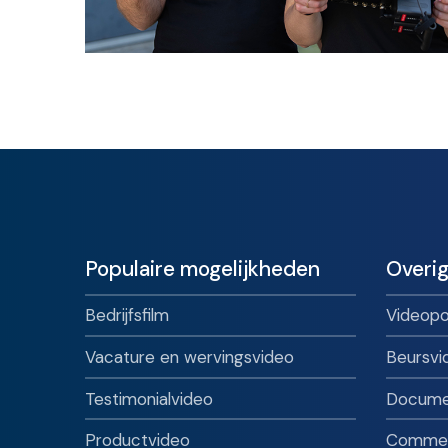
Populaire mogelijkheden
Overig
Bedrijfsfilm
Videop
Vacature en wervingsvideo
Beursvi
Testimonialvideo
Docume
Productvideo
Commer