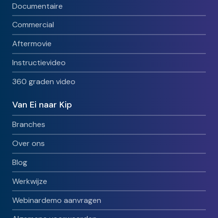
Documentaire
Commercial
Aftermovie
Instructievideo
360 graden video
Van Ei naar Kip
Branches
Over ons
Blog
Werkwijze
Webinardemo aanvragen