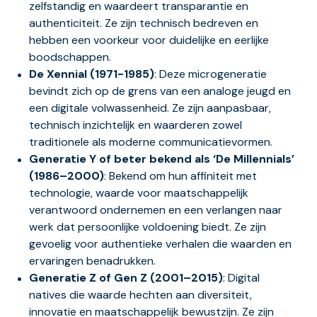
zelfstandig en waardeert transparantie en
authenticiteit. Ze zijn technisch bedreven en
hebben een voorkeur voor duidelijke en eerlijke
boodschappen.
De Xennial (1971-1985)
: Deze microgeneratie
bevindt zich op de grens van een analoge jeugd en
een digitale volwassenheid. Ze zijn aanpasbaar,
technisch inzichtelijk en waarderen zowel
traditionele als moderne communicatievormen.
Generatie Y of beter bekend als ‘De Millennials’
(1986–2000)
: Bekend om hun affiniteit met
technologie, waarde voor maatschappelijk
verantwoord ondernemen en een verlangen naar
werk dat persoonlijke voldoening biedt. Ze zijn
gevoelig voor authentieke verhalen die waarden en
ervaringen benadrukken.
Generatie Z of Gen Z (2001–2015)
: Digital
natives die waarde hechten aan diversiteit,
innovatie en maatschappelijk bewustzijn. Ze zijn