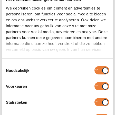
deze groep moet persoonlijk en direct zijn, vaak met
We gebruiken cookies om content en advertenties te
een focus op kwaliteit en traditie.
personaliseren, om functies voor social media te bieden
en om ons websiteverkeer te analyseren. Ook delen we
Hoe bereik je de generatie X
informatie over uw gebruik van onze site met onze
met videocontent?
partners voor social media, adverteren en analyse. Deze
partners kunnen deze gegevens combineren met andere
Generatie X waardeert authenticiteit en een balans
informatie die u aan ze heeft verstrekt of die ze hebben
tussen werk en privé. Ze zijn technisch vaardig en
verzameld op basis van uw gebruik van hun services.
waarderen content die zowel informatief als beknopt
is. Video’s die oplossingen bieden voor hun dagelijkse
uitdagingen kunnen bijzonder resoneren. Deze
Toestemmingsselectie
Noodzakelijk
generatie is veel te vinden op onder andere Facebook
en Instagram.
Voorkeuren
Hoe bereik je de generatie
Xennial met video?
Statistieken
Als de ‘brug’ tussen analoge en digitale werelden,