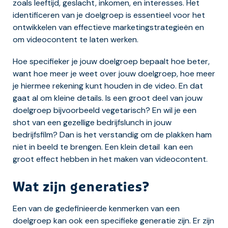
zoals leeftijd, geslacht, inkomen, en interesses. Het
identificeren van je doelgroep is essentieel voor het
ontwikkelen van effectieve marketingstrategieën en
om videocontent te laten werken.
Hoe specifieker je jouw doelgroep bepaalt hoe beter,
want hoe meer je weet over jouw doelgroep, hoe meer
je hiermee rekening kunt houden in de video. En dat
gaat al om kleine details. Is een groot deel van jouw
doelgroep bijvoorbeeld vegetarisch? En wil je een
shot van een gezellige bedrijfslunch in jouw
bedrijfsfilm? Dan is het verstandig om de plakken ham
niet in beeld te brengen. Een klein detail kan een
groot effect hebben in het maken van videocontent.
Wat zijn generaties?
Een van de gedefinieerde kenmerken van een
doelgroep kan ook een specifieke generatie zijn. Er zijn