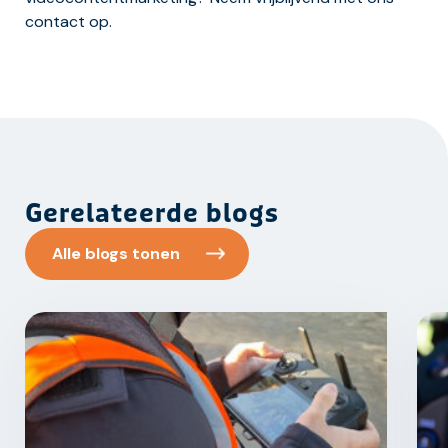
contact op.
Gerelateerde blogs
Alle blogs tonen