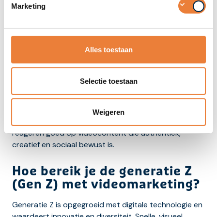
reageren Xennials goed op videocontent die nostalgie
Marketing
oproept maar ook de huidige technologische trends
benut. Ze waarderen zowel de traditionele waarden
als innovatie.
Alles toestaan
Hoe bereik je Gen-Y /
Millennials met
Selectie toestaan
videocontent?
Millennials zoeken naar flexibiliteit en betekenis in hun
Weigeren
werk en leven. Ze zijn digitaal georiënteerd en
reageren goed op videocontent die authentiek,
creatief en sociaal bewust is.
Hoe bereik je de generatie Z
(Gen Z) met videomarketing?
Generatie Z is opgegroeid met digitale technologie en
waardeert innovatie en diversiteit. Snelle, visueel