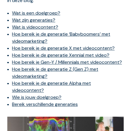
In deze blog:
Wat is een doelgroep?
Wat zijn generaties?
Wat is videocontent?
Hoe bereik je de generatie ‘Babyboomers’ met
videomarketing?
Hoe bereik je de generatie X met videocontent?
Hoe bereik je de generatie Xennial met video?
Hoe bereik je Gen-Y / Millennials met videocontent?
Hoe bereik je de generatie Z (Gen Z) met
videomarketing?
Hoe bereik je de generatie Alpha met
videocontent?
Wie is jouw doelgroep?
Bereik verschillende generaties