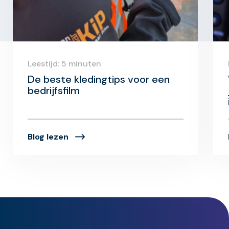
Leestijd: 5 minuten
De beste kledingtips voor een
bedrijfsfilm
Blog lezen